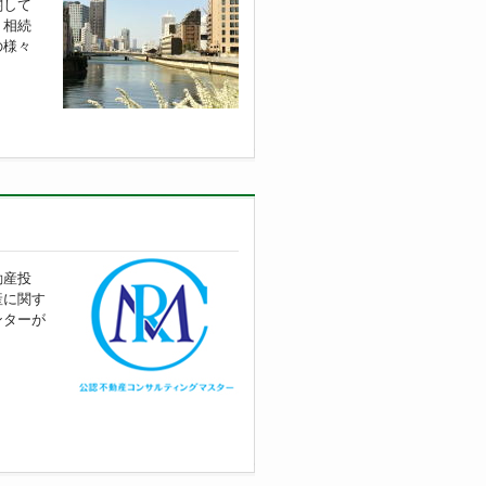
関して
、相続
の様々
事例が全国賃貸住宅新聞に登
ルティングフォーラム2025」で発
掲載されました！
サルティングPLUS 10月
動産投
ンサルティング事例の内容が月刊
産に関す
ます
ンターが
ンサルティングプラス 9月
不動産コンサルティングプラス」