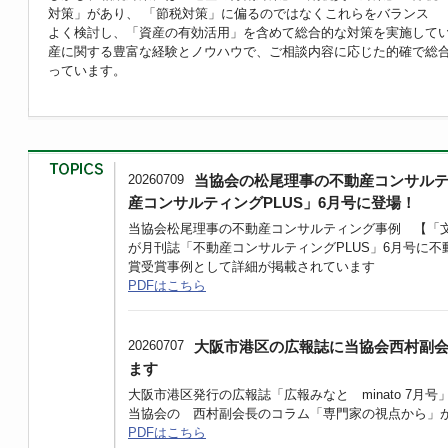
対策」があり、 「節税対策」に偏るのではなくこれらをバランス
よく検討し、「資産の有効活用」を含めて総合的な対策を実施してい
産に関する豊富な経験とノウハウで、ご相談内容に応じた的確で総
っています。
20260709
当協会の松尾理事の不動産コンサル
産コンサルティングPLUS」6月号に登場！
当協会松尾理事の不動産コンサルティング事例 【「
が月刊誌「不動産コンサルティングPLUS」6月号に
賞受賞事例として詳細が掲載されています
PDFはこちら
20260707
大阪市港区の広報誌に当協会西村副
ます
大阪市港区発行の広報誌「広報みなと minato 7月号
当協会の 西村副会長のコラム「専門家の視点から」
PDFはこちら