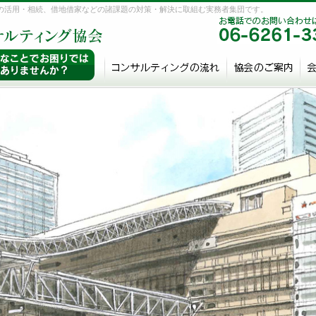
の活用・相続、借地借家などの諸課題の対策・解決に取組む実務者集団です。