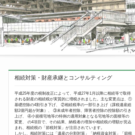
相続対策・財産承継とコンサルティング
平成25年度の税制改正によって、平成27年1月以降に相続等で取得
される財産の相続税が実質的に増税されました。主な変更点は、①
基礎控除の4割引き下げ、 ②相続税率の一部引き上げ（課税遺産総
額2億円超が対象）、 ③未成年者控除、障害者控除の控除額の引き
上げ、 ④小規模宅地等の特例の適用対象となる宅地等の面積等の
変更、 の4項目で、その結果、納税者の増加や相続税の増額が見込
まれ、相続税の「節税対策」が注目されています。
しかし、相続対策には「遺産の分割対策」「納税資金対策」「節税