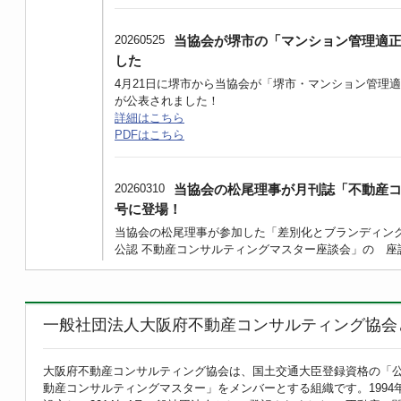
20260525
当協会が堺市の「マンション管理適
した
4月21日に堺市から当協会が「堺市・マンション管理
が公表されました！
詳細はこちら
PDFはこちら
20260310
当協会の松尾理事が月刊誌「不動産コ
号に登場！
当協会の松尾理事が参加した「差別化とブランディ
公認 不動産コンサルティングマスター座談会」の 座
PDFはこちら
20260115
当協会共催の「不動産コンサルティング
一般社団法人大阪府不動産コンサルティング協会
動産コンサルティングプラス12月号」に掲載さ
「再認識できた"企画提案型コンサルティング”の視点
大阪府不動産コンサルティング協会は、国土交通大臣登録資格の「公
した。
動産コンサルティングマスター」をメンバーとする組織です。1994
PDFはこちら