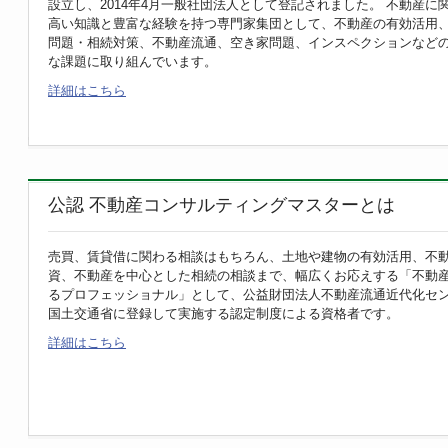
設立し、2014年4月一般社団法人として登記されました。 不動産に
高い知識と豊富な経験を持つ専門家集団として、不動産の有効活用
問題・相続対策、不動産流通、空き家問題、インスペクションなど
20251128
当協会の櫛野理事のコンサルティング
な課題に取り組んでいます。
場！
詳細はこちら
当協会の櫛野理事が10月14日に開催の「不動産コンサ
表したコンサルティング事例が全国賃貸住宅新聞に
画像はこちら
公認 不動産コンサルティングマスターとは
20251110
当協会の見山会員が月刊誌「不動産コン
号」に登場！
当協会の見山会員が
売買、賃貸借に関わる相談はもちろん、土地や建物の有効活用、不
生活困窮者の空き家問題を連携して解決した不動産コ
資、不動産を中心とした相続の相談まで、幅広くお応えする「不動
誌「不動産コンサルティングPLUS」に掲載されてい
るプロフェッショナル」として、公益財団法人不動産流通近代化セ
PDFはこちら
国土交通省に登録して実施する認定制度による資格者です。
詳細はこちら
20251007
当協会の米田理事が月刊誌「不動産コ
号」に登場！
「不動産コンサルティングの発展に向けて」
という特集ページにて、当協会の米田理事が月刊誌「